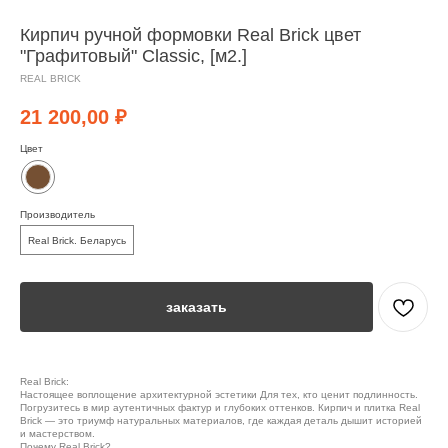
Кирпич ручной формовки Real Brick цвет
"Графитовый" Classic, [м2.]
REAL BRICK
21 200,00
₽
Цвет
Производитель
Real Brick. Беларусь
заказать
Real Brick:
Настоящее воплощение архитектурной эстетики Для тех, кто ценит подлинность.
Погрузитесь в мир аутентичных фактур и глубоких оттенков. Кирпич и плитка Real
Brick — это триумф натуральных материалов, где каждая деталь дышит историей
и мастерством.
Почему Real Brick?