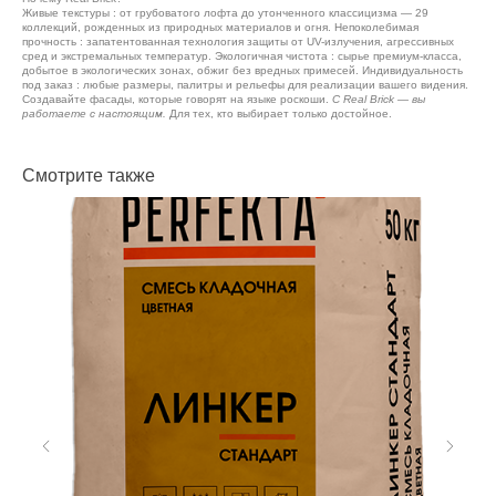
Живые текстуры : от грубоватого лофта до утонченного классицизма — 29
коллекций, рожденных из природных материалов и огня. Непоколебимая
прочность : запатентованная технология защиты от UV-излучения, агрессивных
сред и экстремальных температур. Экологичная чистота : сырье премиум-класса,
добытое в экологических зонах, обжиг без вредных примесей. Индивидуальность
под заказ : любые размеры, палитры и рельефы для реализации вашего видения.
Создавайте фасады, которые говорят на языке роскоши.
С Real Brick — вы
работаете с настоящим.
Для тех, кто выбирает только достойное.
Смотрите также