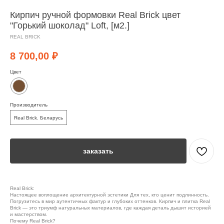
Кирпич ручной формовки Real Brick цвет
"Горький шоколад" Loft, [м2.]
REAL BRICK
8 700,00
₽
Цвет
Производитель
Real Brick. Беларусь
заказать
Real Brick:
Настоящее воплощение архитектурной эстетики Для тех, кто ценит подлинность.
Погрузитесь в мир аутентичных фактур и глубоких оттенков. Кирпич и плитка Real
Brick — это триумф натуральных материалов, где каждая деталь дышит историей
и мастерством.
Почему Real Brick?