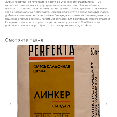
Живые текстуры : от грубоватого лофта до утонченного классицизма — 29
коллекций, рожденных из природных материалов и огня. Непоколебимая
прочность : запатентованная технология защиты от UV-излучения, агрессивных
сред и экстремальных температур. Экологичная чистота : сырье премиум-класса,
добытое в экологических зонах, обжиг без вредных примесей. Индивидуальность
под заказ : любые размеры, палитры и рельефы для реализации вашего видения.
Создавайте фасады, которые говорят на языке роскоши.
С Real Brick — вы
работаете с настоящим.
Для тех, кто выбирает только достойное.
Смотрите также