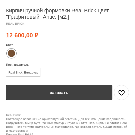
Кирпич ручной формовки Real Brick цвет
"Графитовый" Antic, [м2.]
REAL BRICK
12 600,00
₽
Цвет
Производитель
Real Brick. Беларусь
заказать
Real Brick:
Настоящее воплощение архитектурной эстетики Для тех, кто ценит подлинность.
Погрузитесь в мир аутентичных фактур и глубоких оттенков. Кирпич и плитка Real
Brick — это триумф натуральных материалов, где каждая деталь дышит историей
и мастерством.
Почему Real Brick?