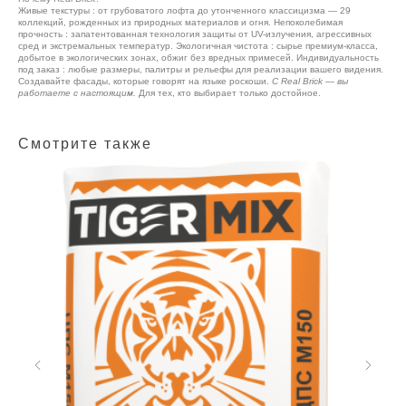
Живые текстуры : от грубоватого лофта до утонченного классицизма — 29
коллекций, рожденных из природных материалов и огня. Непоколебимая
прочность : запатентованная технология защиты от UV-излучения, агрессивных
сред и экстремальных температур. Экологичная чистота : сырье премиум-класса,
добытое в экологических зонах, обжиг без вредных примесей. Индивидуальность
под заказ : любые размеры, палитры и рельефы для реализации вашего видения.
Создавайте фасады, которые говорят на языке роскоши.
С Real Brick — вы
работаете с настоящим.
Для тех, кто выбирает только достойное.
Смотрите также