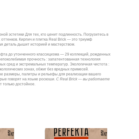
ой эстетики Для тех, кто ценит подлинность. Погрузитесь в
 оттенков. Кирпич и плитка Real Brick — это триумф
ая деталь дышит историей и мастерством.
лофта до утонченного классицизма — 29 коллекций, рожденных
Непоколебимая прочность : запатентованная технология
ых сред и экстремальных температур. Экологичная чистота :
кологических зонах, обжиг без вредных примесей.
бые размеры, палитры и рельефы для реализации вашего
рые говорят на языке роскоши.
С Real Brick — вы работаете
т только достойное.