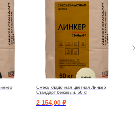
Линкер
Смесь кладочная цветная Линкер
Смес
Стандарт бежевый, 50 кг
Стан
2 154,00
₽
2 6