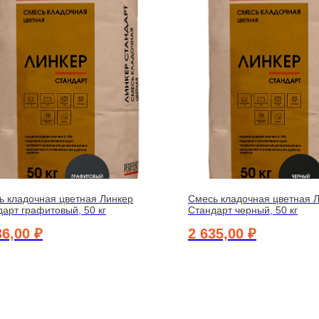
ь кладочная цветная Линкер
Смесь кладочная цветная 
арт графитовый, 50 кг
Стандарт черный, 50 кг
36,00
₽
2 635,00
₽