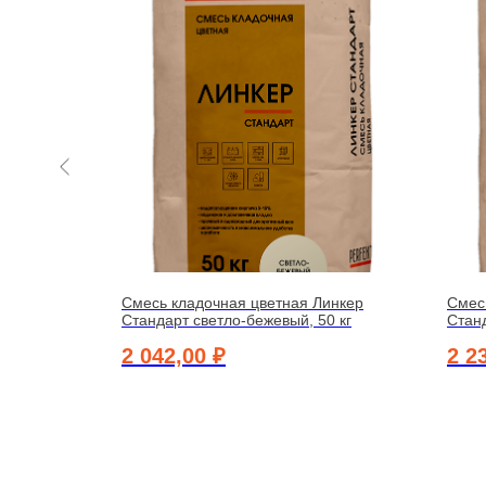
инкер
Смесь кладочная цветная Линкер
Смес
г
Стандарт светло-бежевый, 50 кг
Станд
2 042,00
₽
2 2