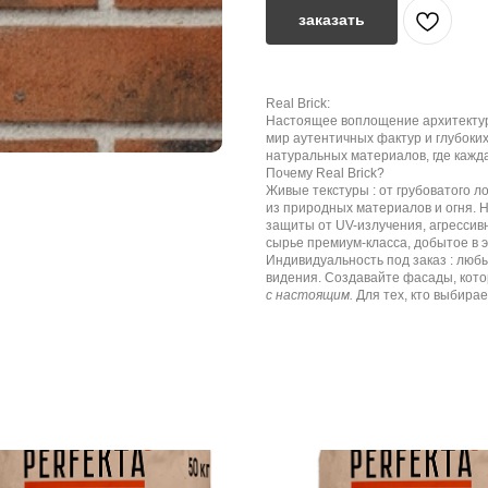
заказать
Real Brick:
Настоящее воплощение архитектурн
мир аутентичных фактур и глубоких
натуральных материалов, где кажд
Почему Real Brick?
Живые текстуры : от грубоватого 
из природных материалов и огня. 
защиты от UV-излучения, агрессивн
сырье премиум-класса, добытое в э
Индивидуальность под заказ : лю
видения. Создавайте фасады, кото
с настоящим.
Для тех, кто выбирае