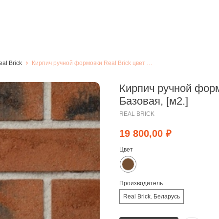
al Brick
Кирпич ручной формовки Real Brick цвет "Глина" Базовая, [м2.]
Кирпич ручной форм
Базовая, [м2.]
REAL BRICK
19 800,00
₽
Цвет
Производитель
Real Brick. Беларусь