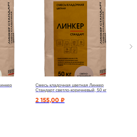
Линкер
Смесь кладочная цветная Линкер
Смес
Стандарт светло-коричневый, 50 кг
Стан
2 155,00
₽
2 6