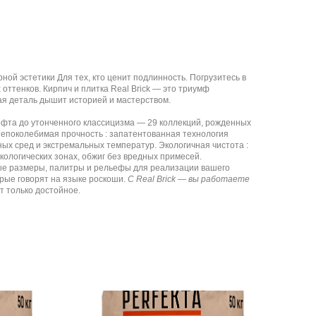
ой эстетики Для тех, кто ценит подлинность. Погрузитесь в
 оттенков. Кирпич и плитка Real Brick — это триумф
ая деталь дышит историей и мастерством.
лофта до утонченного классицизма — 29 коллекций, рожденных
Непоколебимая прочность : запатентованная технология
ых сред и экстремальных температур. Экологичная чистота :
кологических зонах, обжиг без вредных примесей.
бые размеры, палитры и рельефы для реализации вашего
рые говорят на языке роскоши.
С Real Brick — вы работаете
т только достойное.