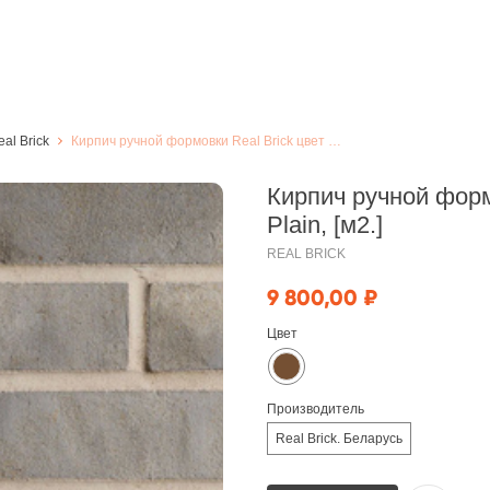
al Brick
Кирпич ручной формовки Real Brick цвет "Дымчатый" Plain, [м2.]
Кирпич ручной форм
Plain, [м2.]
REAL BRICK
9 800,00
₽
Цвет
Производитель
Real Brick. Беларусь