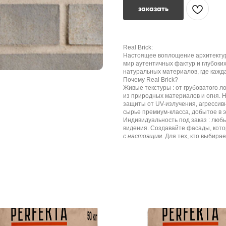
заказать
Real Brick:
Настоящее воплощение архитектурн
мир аутентичных фактур и глубоких
натуральных материалов, где кажд
Почему Real Brick?
Живые текстуры : от грубоватого 
из природных материалов и огня. 
защиты от UV-излучения, агрессивн
сырье премиум-класса, добытое в э
Индивидуальность под заказ : лю
видения. Создавайте фасады, кото
с настоящим.
Для тех, кто выбирае