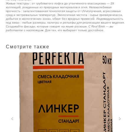
Живые текстуры : от грубоватого лофта до утонченного классицизма — 29
коллекций, рожденных из природных материалов и огня. Непоколебимая
прочность : запатентованная технология защиты от UV-излучения, агрессивных
сред и экстремальных температур. Экологичная чистота : сырье премиум-класса,
добытое в экологических зонах, обжиг без вредных примесей. Индивидуальность
под заказ : любые размеры, палитры и рельефы для реализации вашего видения.
Создавайте фасады, которые говорят на языке роскоши.
С Real Brick — вы
работаете с настоящим.
Для тех, кто выбирает только достойное.
Смотрите также