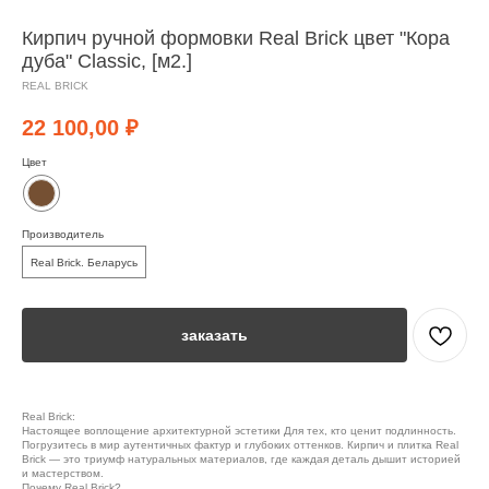
Кирпич ручной формовки Real Brick цвет "Кора
дуба" Classic, [м2.]
REAL BRICK
22 100,00
₽
Цвет
Производитель
Real Brick. Беларусь
заказать
Real Brick:
Настоящее воплощение архитектурной эстетики Для тех, кто ценит подлинность.
Погрузитесь в мир аутентичных фактур и глубоких оттенков. Кирпич и плитка Real
Brick — это триумф натуральных материалов, где каждая деталь дышит историей
и мастерством.
Почему Real Brick?