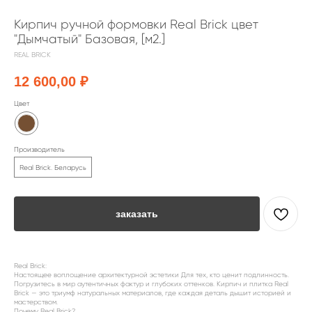
Кирпич ручной формовки Real Brick цвет
"Дымчатый" Базовая, [м2.]
REAL BRICK
12 600,00
₽
Цвет
Производитель
Real Brick. Беларусь
заказать
Real Brick:
Настоящее воплощение архитектурной эстетики Для тех, кто ценит подлинность.
Погрузитесь в мир аутентичных фактур и глубоких оттенков. Кирпич и плитка Real
Brick — это триумф натуральных материалов, где каждая деталь дышит историей и
мастерством.
Почему Real Brick?