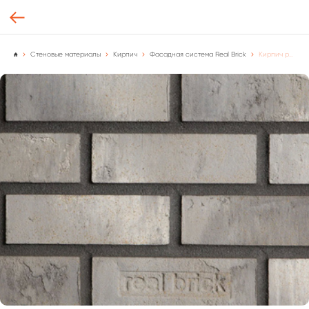
Стеновые материалы
Кирпич
Фасадная система Real Brick
Кирпич ручной формовки Real Brick цвет "Дымчатый" Базовая, [м2.]