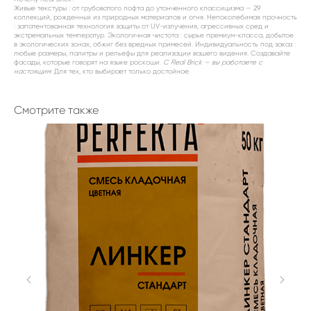
Живые текстуры : от грубоватого лофта до утонченного классицизма — 29
коллекций, рожденных из природных материалов и огня. Непоколебимая прочность
: запатентованная технология защиты от UV-излучения, агрессивных сред и
экстремальных температур. Экологичная чистота : сырье премиум-класса, добытое
в экологических зонах, обжиг без вредных примесей. Индивидуальность под заказ :
любые размеры, палитры и рельефы для реализации вашего видения. Создавайте
фасады, которые говорят на языке роскоши.
С Real Brick — вы работаете с
настоящим.
Для тех, кто выбирает только достойное.
Смотрите также