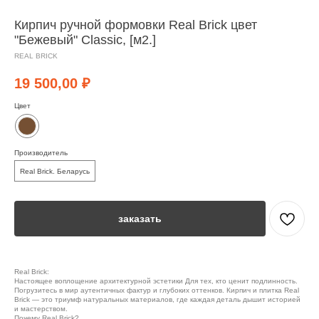
Кирпич ручной формовки Real Brick цвет
"Бежевый" Classic, [м2.]
REAL BRICK
19 500,00
₽
Цвет
Производитель
Real Brick. Беларусь
заказать
Real Brick:
Настоящее воплощение архитектурной эстетики Для тех, кто ценит подлинность.
Погрузитесь в мир аутентичных фактур и глубоких оттенков. Кирпич и плитка Real
Brick — это триумф натуральных материалов, где каждая деталь дышит историей
и мастерством.
Почему Real Brick?