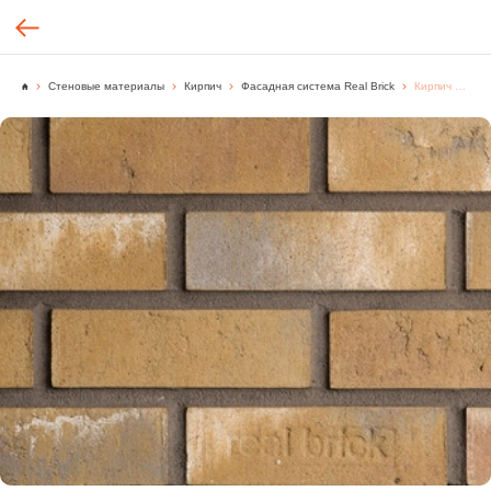
Стеновые материалы
Кирпич
Фасадная система Real Brick
Кирпич ручной формовки Real Brick цвет "Бежевый" Classic, [м2.]