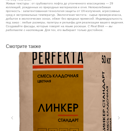
Живые текстуры : от грубоватого лофта до утонченного классицизма — 29
коллекций, рожденных из природных материалов и огня. Непоколебимая
прочность : запатентованная технология защиты от UV-излучения, агрессивных
сред и экстремальных температур. Экологичная чистота : сырье премиум-класса,
добытое в экологических зонах, обжиг без вредных примесей. Индивидуальность
под заказ : любые размеры, палитры и рельефы для реализации вашего видения.
Создавайте фасады, которые говорят на языке роскоши.
С Real Brick — вы
работаете с настоящим.
Для тех, кто выбирает только достойное.
Смотрите также