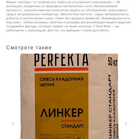
Живые текстуры : от грубоватого лофта до утонченного классицизма — 29
коллекций, рожденных из природных материалов и огня. Непоколебимая
прочность : запатентованная технология защиты от UV-излучения, агрессивных
сред и экстремальных температур. Экологичная чистота : сырье премиум-класса,
добытое в экологических зонах, обжиг без вредных примесей. Индивидуальность
под заказ : любые размеры, палитры и рельефы для реализации вашего видения.
Создавайте фасады, которые говорят на языке роскоши.
С Real Brick — вы
работаете с настоящим.
Для тех, кто выбирает только достойное.
Смотрите также