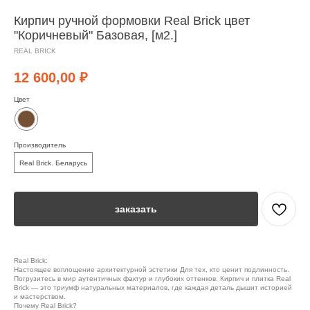
Кирпич ручной формовки Real Brick цвет
"Коричневый" Базовая, [м2.]
REAL BRICK
12 600,00
₽
Цвет
Производитель
Real Brick. Беларусь
заказать
Real Brick:
Настоящее воплощение архитектурной эстетики Для тех, кто ценит подлинность.
Погрузитесь в мир аутентичных фактур и глубоких оттенков. Кирпич и плитка Real
Brick — это триумф натуральных материалов, где каждая деталь дышит историей
и мастерством.
Почему Real Brick?