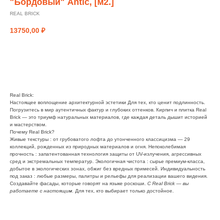
"Бордовый" Antic, [м2.]
REAL BRICK
13750,00
₽
заказать
Real Brick:
Настоящее воплощение архитектурной эстетики Для тех, кто ценит подлинность.
Погрузитесь в мир аутентичных фактур и глубоких оттенков. Кирпич и плитка Real
Brick — это триумф натуральных материалов, где каждая деталь дышит историей
и мастерством.
Почему Real Brick?
Живые текстуры : от грубоватого лофта до утонченного классицизма — 29
коллекций, рожденных из природных материалов и огня. Непоколебимая
прочность : запатентованная технология защиты от UV-излучения, агрессивных
сред и экстремальных температур. Экологичная чистота : сырье премиум-класса,
добытое в экологических зонах, обжиг без вредных примесей. Индивидуальность
под заказ : любые размеры, палитры и рельефы для реализации вашего видения.
Создавайте фасады, которые говорят на языке роскоши.
С Real Brick — вы
работаете с настоящим.
Для тех, кто выбирает только достойное.