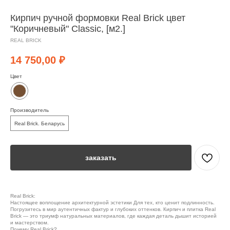
Кирпич ручной формовки Real Brick цвет
"Коричневый" Classic, [м2.]
REAL BRICK
14 750,00
₽
Цвет
Производитель
Real Brick. Беларусь
заказать
Real Brick:
Настоящее воплощение архитектурной эстетики Для тех, кто ценит подлинность.
Погрузитесь в мир аутентичных фактур и глубоких оттенков. Кирпич и плитка Real
Brick — это триумф натуральных материалов, где каждая деталь дышит историей
и мастерством.
Почему Real Brick?