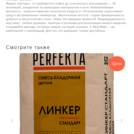
Живые текстуры : от грубоватого лофта до утонченного классицизма — 29
коллекций, рожденных из природных материалов и огня. Непоколебимая
прочность : запатентованная технология защиты от UV-излучения, агрессивных
сред и экстремальных температур. Экологичная чистота : сырье премиум-класса,
добытое в экологических зонах, обжиг без вредных примесей. Индивидуальность
под заказ : любые размеры, палитры и рельефы для реализации вашего видения.
Создавайте фасады, которые говорят на языке роскоши.
С Real Brick — вы
работаете с настоящим.
Для тех, кто выбирает только достойное.
Смотрите также
Сроки