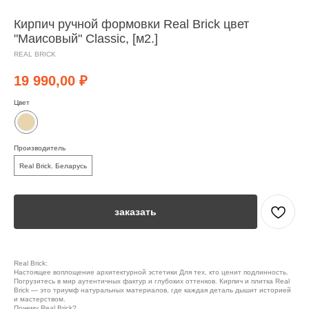
Кирпич ручной формовки Real Brick цвет
"Маисовый" Classic, [м2.]
REAL BRICK
19 990,00
₽
Цвет
Производитель
Real Brick. Беларусь
заказать
Real Brick:
Настоящее воплощение архитектурной эстетики Для тех, кто ценит подлинность.
Погрузитесь в мир аутентичных фактур и глубоких оттенков. Кирпич и плитка Real
Brick — это триумф натуральных материалов, где каждая деталь дышит историей
и мастерством.
Почему Real Brick?