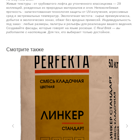
Живые текстуры : от грубоватого лофта до утонченного классицизма — 29
коллекций, рожденных из природных материалов и огня. Непоколебимая
прочность : запатентованная технология защиты от UV-излучения, агрессивных
сред и экстремальных температур. Экологичная чистота : сырье премиум-класса,
добытое в экологических зонах, обжиг без вредных примесей. Индивидуальность
под заказ : любые размеры, палитры и рельефы для реализации вашего видения.
Создавайте фасады, которые говорят на языке роскоши.
С Real Brick — вы
работаете с настоящим.
Для тех, кто выбирает только достойное.
Смотрите также