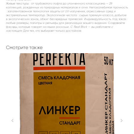
Живые текстуры : от грубоватого лофта до утонченного классицизма — 29
коллекций, рожденных из природных материалов и огня. Непоколебимая прочность
: запатентованная технология защиты от UV-излучения, агрессивных сред и
экстремальных температур. Экологичная чистота : сырье премиум-класса, добытое
в экологических зонах, обжиг без вредных примесей. Индивидуальность под заказ :
любые размеры, палитры и рельефы для реализации вашего видения. Создавайте
фасады, которые говорят на языке роскоши.
С Real Brick — вы работаете с
настоящим.
Для тех, кто выбирает только достойное.
Смотрите также