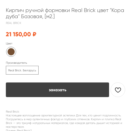
Кирпич ручной формовки Real Brick цвет "Кора
дуба" Базовая, [м2.]
REAL BRICK
21 150,00
₽
Цвет
Производитель
Real Brick. Беларусь
заказать
Real Brick:
Настоящее воплощение архитектурной эстетики Для тех, кто ценит подлинность.
Погрузитесь в мир аутентичных фактур и глубоких оттенков. Кирпич и плитка Real
Brick — это триумф натуральных материалов, где каждая деталь дышит историей и
мастерством.
Почему Real Brick?