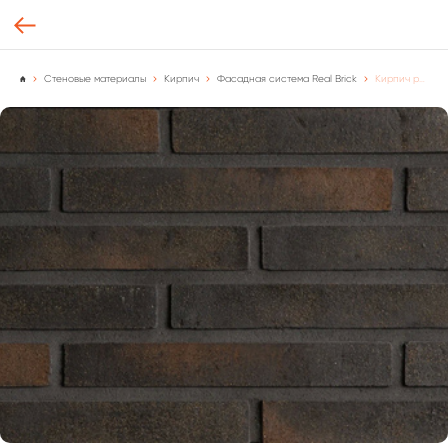
Стеновые материалы
Кирпич
Фасадная система Real Brick
Кирпич ручной формовки Real Brick цвет "Кора дуба" Базовая, [м2.]