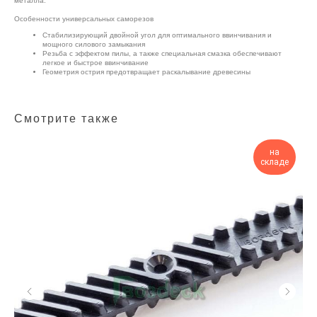
металла.
Особенности универсальных саморезов
Стабилизирующий двойной угол для оптимального ввинчивания и
мощного силового замыкания
Резьба с эффектом пилы, а также специальная смазка обеспечивают
легкое и быстрое ввинчивание
Геометрия острия предотвращает раскалывание древесины
Смотрите также
на
складе