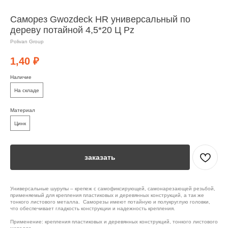
Саморез Gwozdeck HR универсальный по
дереву потайной 4,5*20 Ц Pz
Polivan Group
1,40
₽
Наличие
На складе
Материал
Цинк
заказать
Универсальные шурупы – крепеж с самофиксирующей, самонарезающей резьбой,
применяемый для крепления пластиковых и деревянных конструкций, а так же
тонкого листового металла. Саморезы имеют потайную и полукруглую головки,
что обеспечивает гладкость конструкции и надежность крепления.
Применение: крепления пластиковых и деревянных конструкций, тонкого листового