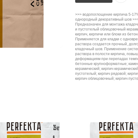
>>> водопоглощение кирпича 5-17%
однородный декоративный шов >>>
Предназначен для монтажа кладоч
и пустотелый облицовочный керами
кирпич, кирпичи или блоки из бето
Применяется для кладки с одновр
раствора создается прочный, долг
кладочный шов. Применение систе
раствора в полости кирпича, повыш
деформациям при перепадах темпер
бетонные крупноформатные; камень
керамический; кирпич керамически
пустотелый; кирпич рядовой; кирпи
кирпич облицовочный; кирпич пуст