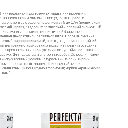
 >>> надежная и долговечная кладка >>> прочный и
 экономичность и максимальное удобство в работе
ных элементов с водопоглощением от 5 до 17% (полнотелый
ческий кирпич, рядовой керамический и плотный силикатный
на и натурального камня, кирпич ручной формовки).
еменной декоративной расшивкой швов. После высыхания
овечный, паропроницаемый, свето-, водо- и морозостойкий
мы внутреннего армирования позволяет снизить оседание
ает прочность на изгиб и увеличивает устойчивость шва к
атур. Для наружных и внутренних работ. Основания: блоки
 искусственный; камень натуральный; кирпич; кирпич
й крупноформатный; кирпич облицовочный; кирпич
ч силикатный; кирпич ручной формовки; кирпич керамический;
отелый.