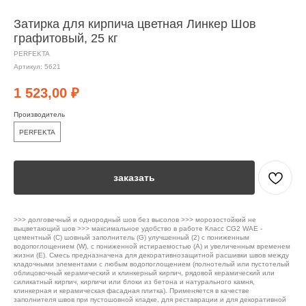
Затирка для кирпича цветная Линкер Шов
графитовый, 25 кг
PERFEKTA
Артикул:
5621
1 523,00
₽
Производитель
PERFEKTA
заказать
>>> долговечный и однородный шов без высолов >>> морозостойкий не
выцветающий шов >>> максимальное удобство в работе Класс CG2 WAE -
цементный (С) шовный заполнитель (G) улучшенный (2) с пониженным
водопоглощением (W), с пониженной истираемостью (А) и увеличенным временем
жизни (Е). Смесь предназначена для декоративнозащитной расшивки швов между
кладочными элементами с любым водопоглощением (полнотелый или пустотелый
облицовочный керамический и клинкерный кирпич, рядовой керамический или
силикатный кирпич, кирпичи или блоки из бетона и натурального камня,
клинкерная и керамическая фасадная плитка). Применяется в качестве
заполнителя швов при пустошовной кладке, для реставрации и для декоративной