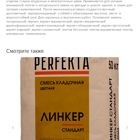
отделки старых кладочных и межплиточных швов. Применяется для затирки
клинкерной плитки и натурального камня на фасаде и цоколе здания, а также для
затирки термопанелей. После высыхания раствора создается прочный,
долговечный, паропроницаемый, стойкий к образованию высолов, свето- и
морозостойкий шов. Для наружных и внутренних работ. Основания: камень
натуральный; кирпич; кирпич керамический; кирпич керамический
крупноформатный; кирпич клинкерный; кирпич облицовочный; кирпич пустотелый;
кирпич рядовой; кирпич силикатный; плитка бетонная; плитка керамическая; плитка
клинкерная; термопанели.
Смотрите также