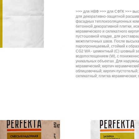
>>> для НВФ >>> для СФТК >>> выс
для декоративно-защитной расшив
фасадных теплоизоляционных комп
бетонной декоративной плитки, иск
керамического и силикатного кирп
пустошовной кладке, для реставра
межплиточных швов. После высыха
паропроницаемый, стойкий к образо
CG2 WA - цементный (С) шовный з
водопоглощением (W), с пониженно
уникальных объектах. Для наружных
керамический; кирпич керамически
облицовочный; кирпич пустотелый; 
силикатный; плитка керамическая; 