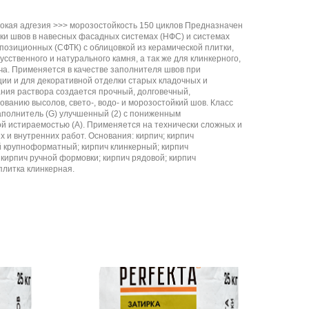
окая адгезия >>> морозостойкость 150 циклов Предназначен
ки швов в навесных фасадных системах (НФС) и системах
озиционных (СФТК) с облицовкой из керамической плитки,
усственного и натурального камня, а так же для клинкерного,
ича. Применяется в качестве заполнителя швов при
ции и для декоративной отделки старых кладочных и
ния раствора создается прочный, долговечный,
ванию высолов, свето-, водо- и морозостойкий шов. Класс
аполнитель (G) улучшенный (2) с пониженным
й истираемостью (А). Применяется на технически сложных и
 и внутренних работ. Основания: кирпич; кирпич
й крупноформатный; кирпич клинкерный; кирпич
кирпич ручной формовки; кирпич рядовой; кирпич
плитка клинкерная.