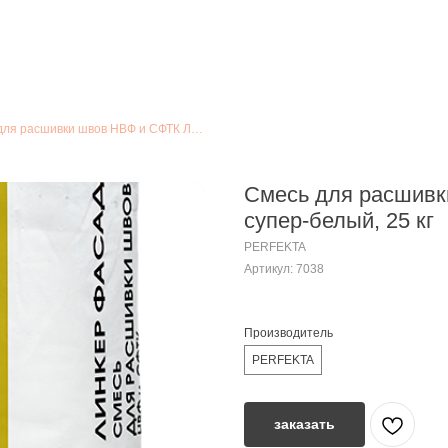
Смесь для расшивки швов НВФ и СФТК Линкер Фасад супер-белый, 25 кг
Смесь для расшивк
супер-белый, 25 кг
PERFEKTA
Артикул:
7038
Производитель
PERFEKTA
заказать