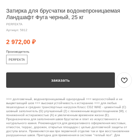
Затирка для брусчатки водонепроницаемая
Ландшафт Фуга черный, 25 кг
PERFEKTA
Артикул:
5812
2 972,00
₽
Производитель
PERFEKTA
заказать
>>> долговечный, водонепроницаемый однородный >>> морозостойкий и не
выцветающий шов >>> высокая устойчивость к истиранию >>> для любых
пешеходных и средних транспортных нагрузок Класс CG2 WAE - цементный (С)
шовный заполнитель (G) улучшенный (2) с пониженным водопоглощением (W), с
пониженной истираемостью (А) и увеличенным временем жизни (Е).
Предназначена для заполнения швов брусчатки и плит из искусственного и
натурального камня. Рекомендуется для декоративного оформления мостовых,
отмосток, террас, дорожек, открытых площадок с целью долговечной защиты от
доступа влаги. Применяется как при первичной отделке так и при восстановлении
разрушенных швов. Пригодна для применения в системе "теплый пол". Для