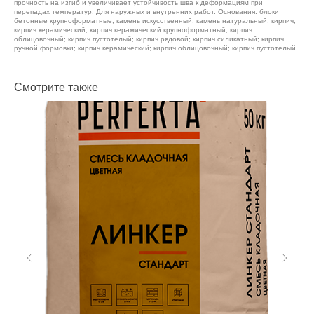
прочность на изгиб и увеличивает устойчивость шва к деформациям при
перепадах температур. Для наружных и внутренних работ. Основания: блоки
бетонные крупноформатные; камень искусственный; камень натуральный; кирпич;
кирпич керамический; кирпич керамический крупноформатный; кирпич
облицовочный; кирпич пустотелый; кирпич рядовой; кирпич силикатный; кирпич
ручной формовки; кирпич керамический; кирпич облицовочный; кирпич пустотелый.
Смотрите также