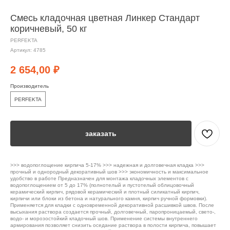
Смесь кладочная цветная Линкер Стандарт
коричневый, 50 кг
PERFEKTA
Артикул:
4785
2 654,00
₽
Производитель
PERFEKTA
заказать
>>> водопоглощение кирпича 5-17% >>> надежная и долговечная кладка >>>
прочный и однородный декоративный шов >>> экономичность и максимальное
удобство в работе Предназначен для монтажа кладочных элементов с
водопоглощением от 5 до 17% (полнотелый и пустотелый облицовочный
керамический кирпич, рядовой керамический и плотный силикатный кирпич,
кирпичи или блоки из бетона и натурального камня, кирпич ручной формовки).
Применяется для кладки с одновременной декоративной расшивкой швов. После
высыхания раствора создается прочный, долговечный, паропроницаемый, свето-,
водо- и морозостойкий кладочный шов. Применение системы внутреннего
армирования позволяет снизить оседание раствора в полости кирпича, повышает