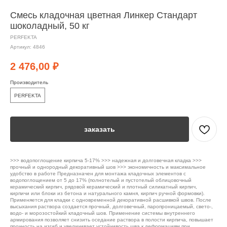
Смесь кладочная цветная Линкер Стандарт
шоколадный, 50 кг
PERFEKTA
Артикул:
4846
2 476,00
₽
Производитель
PERFEKTA
заказать
>>> водопоглощение кирпича 5-17% >>> надежная и долговечная кладка >>>
прочный и однородный декоративный шов >>> экономичность и максимальное
удобство в работе Предназначен для монтажа кладочных элементов с
водопоглощением от 5 до 17% (полнотелый и пустотелый облицовочный
керамический кирпич, рядовой керамический и плотный силикатный кирпич,
кирпичи или блоки из бетона и натурального камня, кирпич ручной формовки).
Применяется для кладки с одновременной декоративной расшивкой швов. После
высыхания раствора создается прочный, долговечный, паропроницаемый, свето-,
водо- и морозостойкий кладочный шов. Применение системы внутреннего
армирования позволяет снизить оседание раствора в полости кирпича, повышает
прочность на изгиб и увеличивает устойчивость шва к деформациям при