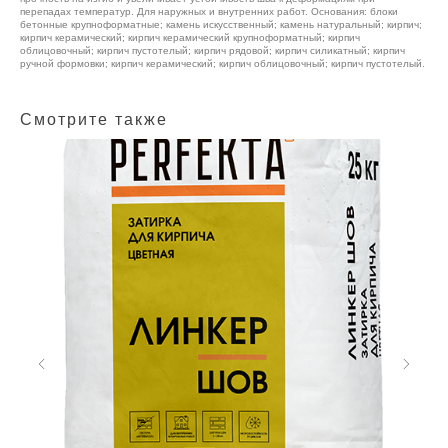
перепадах температур. Для наружных и внутренних работ. Основания: блоки
бетонные крупноформатные; камень искусственный; камень натуральный; кирпич;
кирпич керамический; кирпич керамический крупноформатный; кирпич
облицовочный; кирпич пустотелый; кирпич рядовой; кирпич силикатный; кирпич
ручной формовки; кирпич керамический; кирпич облицовочный; кирпич пустотелый.
Смотрите также