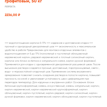
графитовый, 50 кг
PERFEKTA
2236,00
₽
заказать
>>> водопоглощение кирпича 5-17% >>> надежная и долговечная кладка >>>
прочный и однородный декоративный шов >>> экономичность и максимальное
удобство в работе Предназначен для монтажа кладочных элементов с
водопоглощением от 5 до 17% (полнотелый и пустотелый облицовочный
керамический кирпич, рядовой керамический и плотный силикатный кирпич,
кирпичи или блоки из бетона и натурального камня, кирпич ручной формовки).
Применяется для кладки с одновременной декоративной расшивкой швов. После
высыхания раствора создается прочный, долговечный, паропроницаемый, свето-,
водо- и морозостойкий кладочный шов. Применение системы внутреннего
армирования позволяет снизить оседание раствора в полости кирпича, повышает
прочность на изгиб и увеличивает устойчивость шва к деформациям при
перепадах температур. Для наружных и внутренних работ. Основания: блоки
бетонные крупноформатные; камень искусственный; камень натуральный; кирпич;
кирпич керамический; кирпич керамический крупноформатный; кирпич
облицовочный; кирпич пустотелый; кирпич рядовой; кирпич силикатный; кирпич
ручной формовки; кирпич керамический; кирпич облицовочный; кирпич пустотелый.