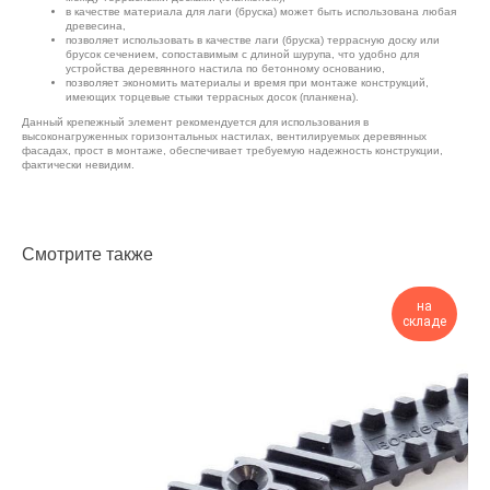
в качестве материала для лаги (бруска) может быть использована любая
древесина,
позволяет использовать в качестве лаги (бруска) террасную доску или
брусок сечением, сопоставимым с длиной шурупа, что удобно для
устройства деревянного настила по бетонному основанию,
позволяет экономить материалы и время при монтаже конструкций,
имеющих торцевые стыки террасных досок (планкена).
Данный крепежный элемент рекомендуется для использования в
высоконагруженных горизонтальных настилах, вентилируемых деревянных
фасадах, прост в монтаже, обеспечивает требуемую надежность конструкции,
фактически невидим.
Смотрите также
на
складе