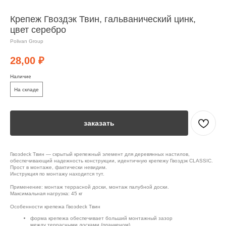
Крепеж Гвоздэк Твин, гальванический цинк,
цвет серебро
Polivan Group
28,00
₽
Наличие
На складе
заказать
Гвозdeck Твин — скрытый крепежный элемент для деревянных настилов,
обеспечивающий надежность конструкции, идентичную крепежу Гвоздэк CLASSIC.
Прост в монтаже, фактически невидим.
Инструкция по монтажу находится тут.
Применение: монтаж террасной доски, монтаж палубной доски.
Максимальная нагрузка: 45 кг
Особенности крепежа Гвозdeck Твин
форма крепежа обеспечивает больший монтажный зазор
между террасными досками (планкеном),