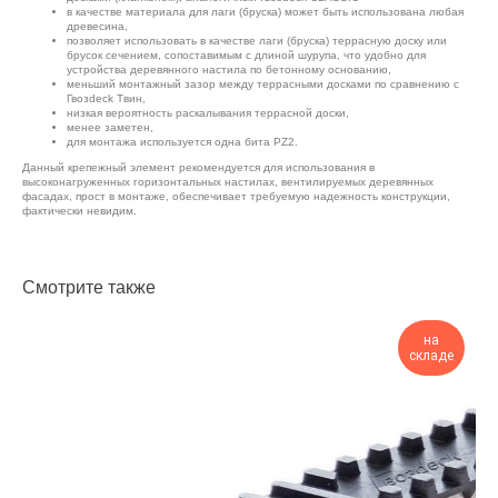
в качестве материала для лаги (бруска) может быть использована любая
древесина,
позволяет использовать в качестве лаги (бруска) террасную доску или
брусок сечением, сопоставимым с длиной шурупа, что удобно для
устройства деревянного настила по бетонному основанию,
меньший монтажный зазор между террасными досками по сравнению с
Гвозdeck Твин,
низкая вероятность раскалывания террасной доски,
менее заметен,
для монтажа используется одна бита PZ2.
Данный крепежный элемент рекомендуется для использования в
высоконагруженных горизонтальных настилах, вентилируемых деревянных
фасадах, прост в монтаже, обеспечивает требуемую надежность конструкции,
фактически невидим.
Смотрите также
на
складе