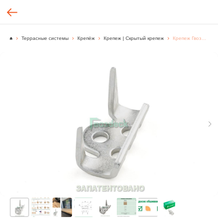
Террасные системы
Крепёж
Крепеж | Скрытый крепеж
Крепеж Гвоздэк Твин Мини, гальванический цинк, цвет серебро