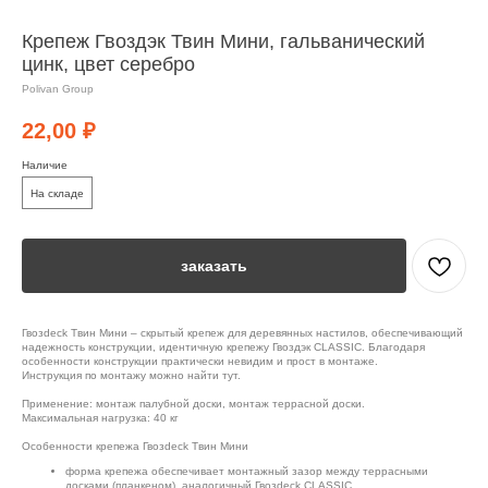
Крепеж Гвоздэк Твин Мини, гальванический
цинк, цвет серебро
Polivan Group
22,00
₽
Наличие
На складе
заказать
Гвозdeck Твин Мини – скрытый крепеж для деревянных настилов, обеспечивающий
надежность конструкции, идентичную крепежу Гвоздэк CLASSIC. Благодаря
особенности конструкции практически невидим и прост в монтаже.
Инструкция по монтажу можно найти тут.
Применение: монтаж палубной доски, монтаж террасной доски.
Максимальная нагрузка: 40 кг
Особенности крепежа Гвозdeck Твин Мини
форма крепежа обеспечивает монтажный зазор между террасными
досками (планкеном), аналогичный Гвозdeck CLASSIC