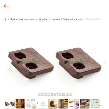
Террасные системы
Крепёж
Крепеж | Скрытый крепеж
Крепеж Гвоздэк Дуэт30 (пара) скрытый крепеж для узких деревянных планок