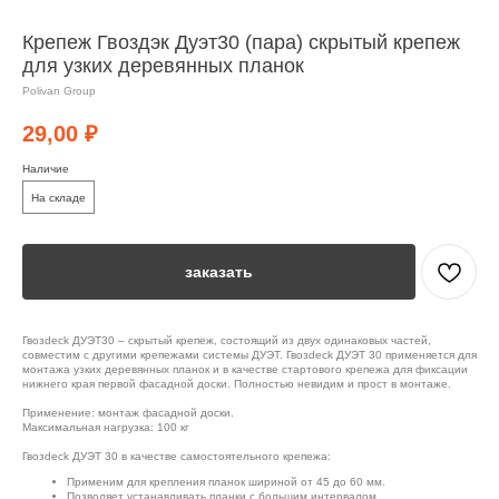
Крепеж Гвоздэк Дуэт30 (пара) скрытый крепеж
для узких деревянных планок
Polivan Group
29,00
₽
Наличие
На складе
заказать
Гвозdeck ДУЭТ30 – скрытый крепеж, состоящий из двух одинаковых частей,
совместим с другими крепежами системы ДУЭТ. Гвозdeck ДУЭТ 30 применяется для
монтажа узких деревянных планок и в качестве стартового крепежа для фиксации
нижнего края первой фасадной доски. Полностью невидим и прост в монтаже.
Применение: монтаж фасадной доски.
Максимальная нагрузка: 100 кг
Гвозdeck ДУЭТ 30 в качестве самостоятельного крепежа:
Применим для крепления планок шириной от 45 до 60 мм.
Позволяет устанавливать планки с большим интервалом.