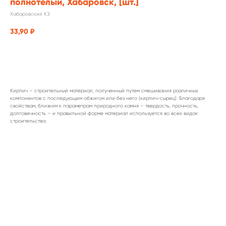
полнотелый, Хабаровск, [шт.]
Хабаровский КЗ
33,90
₽
заказать
Кирпич – строительный материал, полученный путем смешивания различных
компонентов с последующим обжигом или без него (кирпич-сырец). Благодаря
свойствам, близким к параметрам природного камня – твердость, прочность,
долговечность – и правильной форме материал используется во всех видах
строительства.