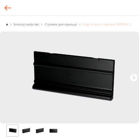
Благоустройство
Ступени для крыльца
Подступенок рядовой VERONA 300х140х30 мм., чёрный