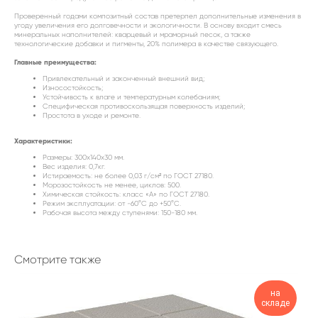
Проверенный годами композитный состав претерпел дополнительные изменения в
угоду увеличения его долговечности и экологичности. В основу входит смесь
минеральных наполнителей: кварцевый и мраморный песок, а также
технологические добавки и пигменты, 20% полимера в качестве связующего.
Главные преимущества:
Привлекательный и законченный внешний вид;
Износостойкость;
Устойчивость к влаге и температурным колебаниям;
Специфическая противоскользящая поверхность изделий;
Простота в уходе и ремонте.
Характеристики:
Размеры: 300х140х30 мм.
Вес изделия: 0,7кг.
Истираемость: не более 0,03 г/см² по ГОСТ 27180.
Морозостойкость не менее, циклов: 500.
Химическая стойкость: класс «А» по ГОСТ 27180.
Режим эксплуатации: от -60°С до +50°С.
Рабочая высота между ступенями: 150-180 мм.
Смотрите также
на
складе