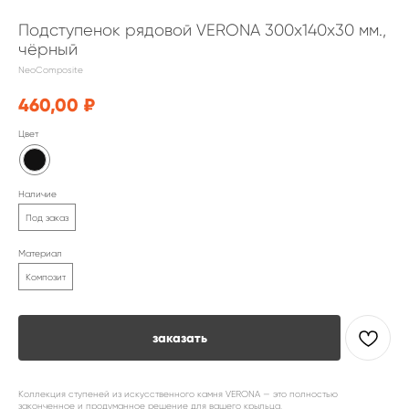
Подступенок рядовой VERONA 300х140х30 мм.,
чёрный
NeoComposite
460,00
₽
Цвет
Наличие
Под заказ
Материал
Композит
заказать
Коллекция ступеней из искусственного камня VERONA — это полностью
законченное и продуманное решение для вашего крыльца.