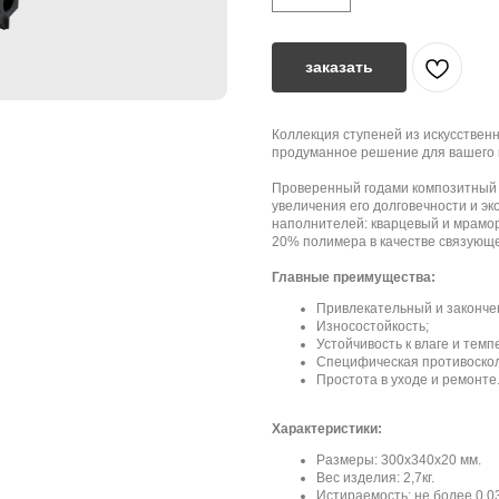
заказать
Коллекция ступеней из искусствен
продуманное решение для вашего 
Проверенный годами композитный 
увеличения его долговечности и эк
наполнителей: кварцевый и мрамор
20% полимера в качестве связующе
Главные преимущества:
Привлекательный и законче
Износостойкость;
Устойчивость к влаге и тем
Специфическая противоскол
Простота в уходе и ремонте
Характеристики:
Размеры: 300х340х20 мм.
Вес изделия: 2,7кг.
Истираемость: не более 0,03