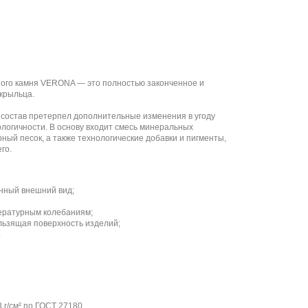
ного камня VERONA — это полностью законченное и
крыльца.
состав претерпел дополнительные изменения в угоду
ологичности. В основу входит смесь минеральных
ный песок, а также технологические добавки и пигменты,
го.
нный внешний вид;
пературным колебаниям;
ьзящая поверхность изделий;
.
 г/см² по ГОСТ 27180.