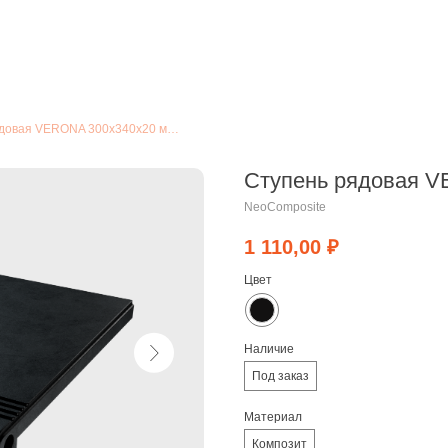
Ступень рядовая VERONA 300х340х20 мм., чёрный
Ступень рядовая V
NeoComposite
1 110,00
₽
Цвет
Наличие
Под заказ
Материал
Композит