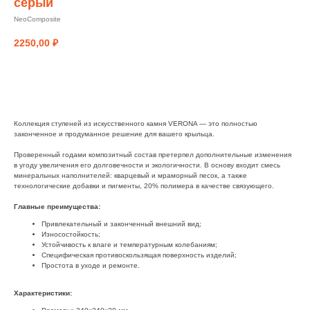
серый
NeoComposite
2250,00
₽
заказать
Коллекция ступеней из искусственного камня VERONA — это полностью
законченное и продуманное решение для вашего крыльца.
Проверенный годами композитный состав претерпел дополнительные изменения
в угоду увеличения его долговечности и экологичности. В основу входит смесь
минеральных наполнителей: кварцевый и мраморный песок, а также
технологические добавки и пигменты, 20% полимера в качестве связующего.
Главные преимущества:
Привлекательный и законченный внешний вид;
Износостойкость;
Устойчивость к влаге и температурным колебаниям;
Специфическая противоскользящая поверхность изделий;
Простота в уходе и ремонте.
Характеристики: