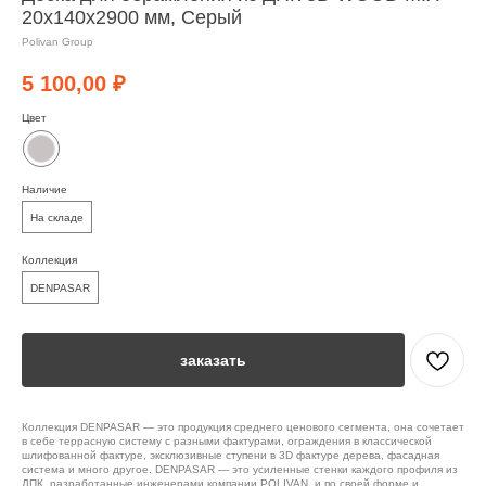
20х140х2900 мм, Серый
Polivan Group
5 100,00
₽
Цвет
Наличие
На складе
Коллекция
DENPASAR
заказать
Коллекция DENPASAR — это продукция среднего ценового сегмента, она сочетает
в себе террасную систему с разными фактурами, ограждения в классической
шлифованной фактуре, эксклюзивные ступени в 3D фактуре дерева, фасадная
система и много другое. DENPASAR — это усиленные стенки каждого профиля из
ДПК, разработанные инженерами компании POLIVAN, и по своей форме и