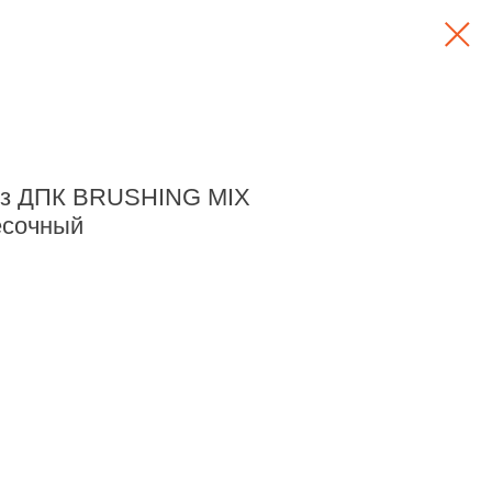
з ДПК BRUSHING MIX
есочный