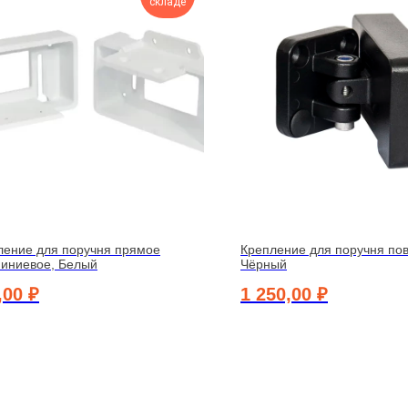
складе
ление для поручня прямое
Крепление для поручня по
иниевое, Белый
Чёрный
,00
₽
1 250,00
₽