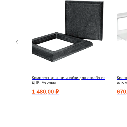
складе
101 мм
Комплект крышки и юбки для столба из
Креп
ДПК, Чёрный
алюм
1 480,00
₽
670