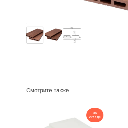
Смотрите также
на
на
складе
складе