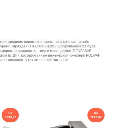
ия среднего ценового сегмента, она сочетает в себе
урами, ограждения в классической шлифованной фактуре,
е дерева, фасадная система и много другое. DENPASAR —
офиля из ДПК, разработанные инженерами компании POLIVAN,
меет аналогов. А так же запатентованные
на
на
складе
складе