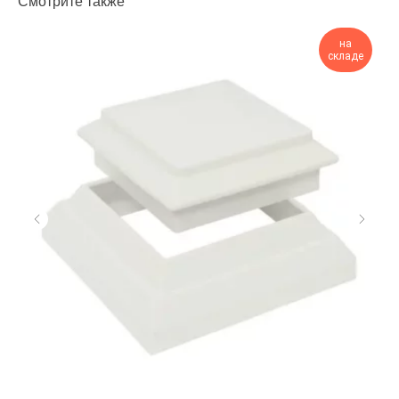
Смотрите также
на
складе