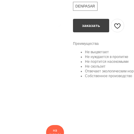
DENPASAR
заказать
Преимущества
Не выцветает
Не нуждается в пропитке
Не портится насекомыми
Не скользит
Отвечает экологическим но
Собственное производство
на