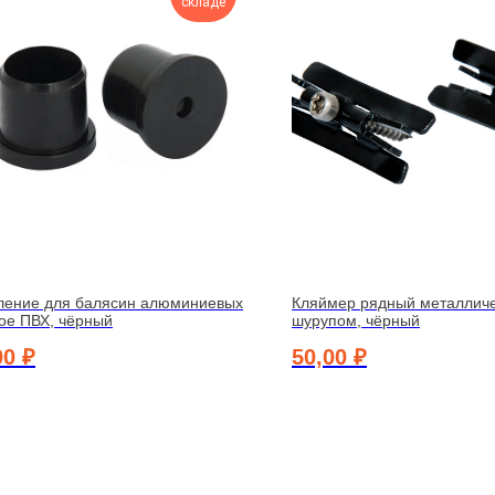
складе
ление для балясин алюминиевых
Кляймер рядный металличе
ое ПВХ, чёрный
шурупом, чёрный
00
₽
50,00
₽