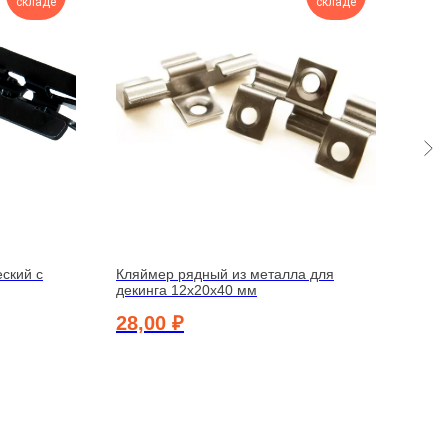
складе
складе
ский с
Кляймер рядный из металла для
Креп
декинга 12х20х40 мм
унив
оцин
28,00
₽
70,