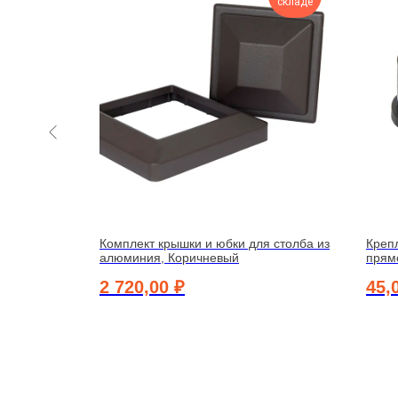
складе
складе
125 мм
Комплект крышки и юбки для столба из
Креп
алюминия, Коричневый
прям
2 720,00
₽
45,