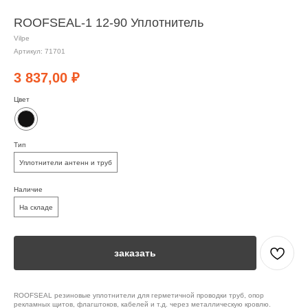
ROOFSEAL-1 12-90 Уплотнитель
Vilpe
Артикул:
71701
3 837,00
₽
Цвет
Тип
Уплотнители антенн и труб
Наличие
На складе
заказать
ROOFSEAL резиновые уплотнители для герметичной проводки труб, опор
рекламных щитов, флагштоков, кабелей и т.д. через металлическую кровлю.