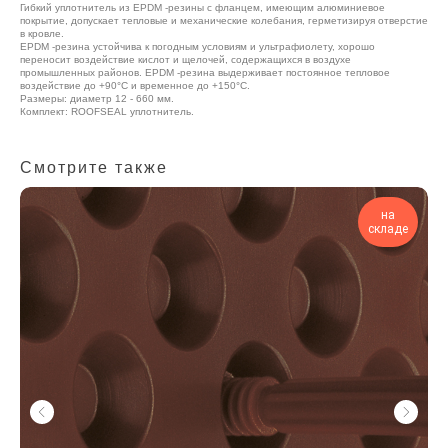
Гибкий уплотнитель из EPDM -резины с фланцем, имеющим алюминиевое
покрытие, допускает тепловые и механические колебания, герметизируя отверстие
в кровле.
EPDM -резина устойчива к погодным условиям и ультрафиолету, хорошо
переносит воздействие кислот и щелочей, содержащихся в воздухе
промышленных районов. EPDM -резина выдерживает постоянное тепловое
воздействие до +90°C и временное до +150°C.
Размеры: диаметр 12 - 660 мм.
Комплект: ROOFSEAL уплотнитель.
Смотрите также
на
складе