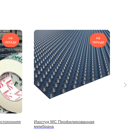
на
на
складе
складе
сторонняя
Изостуд МС Профилированная
DEL
мембрана
Унив