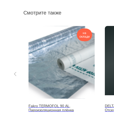
Смотрите также
на
на
складе
складе
E Винт из
Fakro TERMOFOL 90 AL,
DEL
бран к
Пароизоляционная плёнка
Отсе