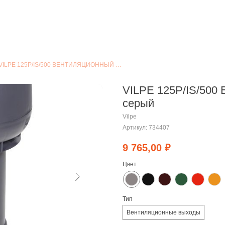
VILPE 125P/IS/500 ВЕНТИЛЯЦИОННЫЙ ВЫХОД серый
VILPE 125P/IS/5
серый
Vilpe
Артикул:
734407
9 765,00
₽
Цвет
Тип
Вентиляционные выходы