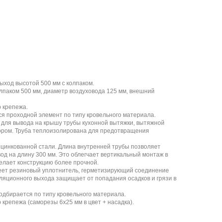
ход высотой 500 мм с колпаком.
лпаком 500 мм, диаметр воздуховода 125 мм, внешний
р крепежа.
я проходной элемент по типу кровельного материала.
 для вывода на крышу трубы кухонной вытяжки, вытяжной
ором. Труба теплоизолирована для предотвращения
оцинкованной стали. Длина внутренней трубы позволяет
од на длину 300 мм. Это облегчает вертикальный монтаж в
елает конструкцию более прочной.
еет резиновый уплотнитель, герметизирующий соединение
иляционного выхода защищает от попадания осадков и грязи в
дбирается по типу кровельного материала.
 крепежа (саморезы 6х25 мм в цвет + насадка).