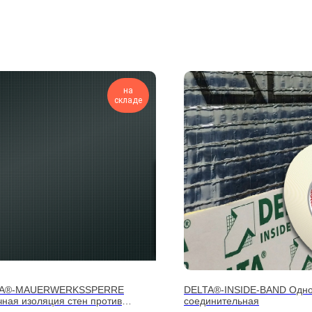
на
складе
TA®-MAUERWERKSSPERRE
DELTA®-INSIDE-BAND Одно
чная изоляция стен против
соединительная