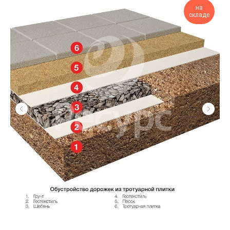
на
складе