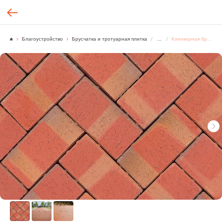
Благоустройство
Брусчатка и тротуарная плитка
...
Клинкерная брусчатка, SH6005, Tomi Vertical Plus Paver [м²]