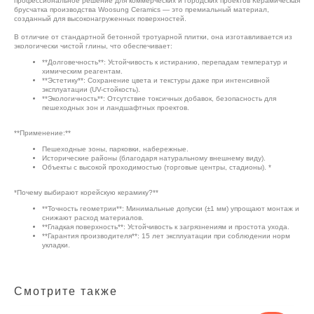
профессиональное решение для коммерческих и городских проектов Керамическая
брусчатка производства Woosung Ceramics — это премиальный материал,
созданный для высоконагруженных поверхностей.
В отличие от стандартной бетонной тротуарной плитки, она изготавливается из
экологически чистой глины, что обеспечивает:
**Долговечность**: Устойчивость к истиранию, перепадам температур и
химическим реагентам.
**Эстетику**: Сохранение цвета и текстуры даже при интенсивной
эксплуатации (UV-стойкость).
**Экологичность**: Отсутствие токсичных добавок, безопасность для
пешеходных зон и ландшафтных проектов.
**Применение:**
Пешеходные зоны, парковки, набережные.
Исторические районы (благодаря натуральному внешнему виду).
Объекты с высокой проходимостью (торговые центры, стадионы). *
*Почему выбирают корейскую керамику?**
**Точность геометрии**: Минимальные допуски (±1 мм) упрощают монтаж и
снижают расход материалов.
**Гладкая поверхность**: Устойчивость к загрязнениям и простота ухода.
**Гарантия производителя**: 15 лет эксплуатации при соблюдении норм
укладки.
Смотрите также