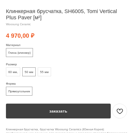
Клинкерная брусчатка, SH6005, Tomi Vertical
Plus Paver [м²]
Woosung Ceramic
4 970,00
₽
Материал
Глина (клинкер)
Размер
60 мм,
50 мм
55 мм
Форма
Прямоугольник
заказать
Клинкерная брусчатка, брусчатка Woosung Ceramics (Южная Корея):