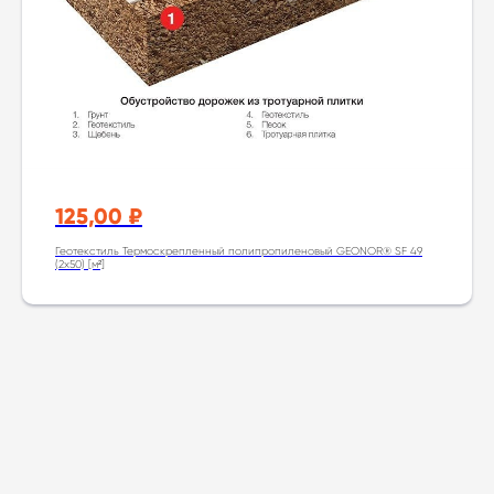
125,00
₽
Геотекстиль Термоскрепленный полипропиленовый GEONOR® SF 49
(2x50) [м²]