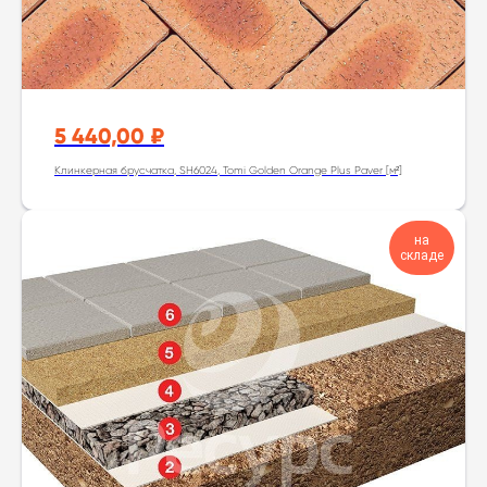
5 440,00
₽
Клинкерная брусчатка, SH6024, Tomi Golden Orange Plus Paver [м²]
на
складе