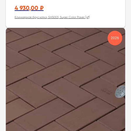
4 930,00
₽
Клинкерная брусчатка, SH5003, Super Color Paver [м²]
2026