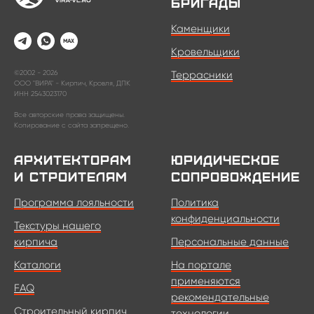
бригады
Каменщики
Кровельщики
©2002 - 2026
Террасники
ООО "ВИРА" - Кирпич, Кровля, ДПК
ИНН 2543023170
Все авторские права защищены.
Копирование с сайта запрещено.
Архитекторам
Юридическое
и строителям
сопровождение
Программа лояльности
Политика
конфиденциальности
Текстуры нашего
кирпича
Персональные данные
Каталоги
На портале
применяются
FAQ
рекомендательные
Строительный кирпич
технологии