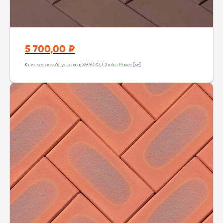
5 700,00
₽
Клинкерная брусчатка, SH5020, Choko Paver [м²]