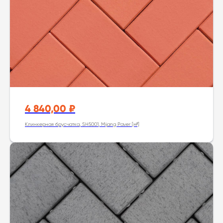
4 840,00
₽
Клинкерная брусчатка, SH5001, Mijang Paver [м²]