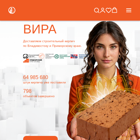
ВИРА
Доставляем строительный кирпич
по Владивостоку и Приморскому краю.
64 985 680
штук кирпича уже поставили
798
объектов завершено