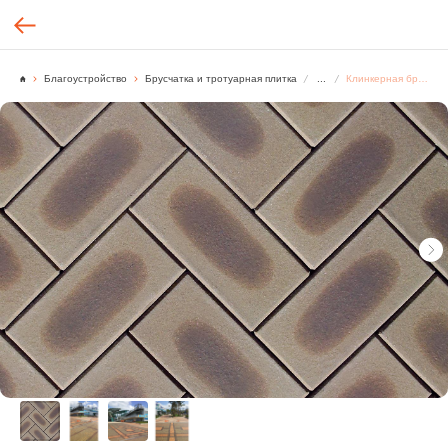
Благоустройство
Брусчатка и тротуарная плитка
...
Клинкерная брусчатка, SH5022, Antique Gray Mijang Paver [м²]