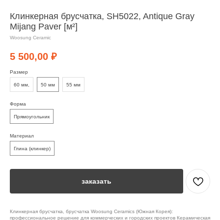
Клинкерная брусчатка, SH5022, Antique Gray
Mijang Paver [м²]
Woosung Ceramic
5 500,00
₽
Размер
60 мм,
50 мм
55 мм
Форма
Прямоугольник
Материал
Глина (клинкер)
заказать
Клинкерная брусчатка, брусчатка Woosung Ceramics (Южная Корея):
профессиональное решение для коммерческих и городских проектов Керамическая