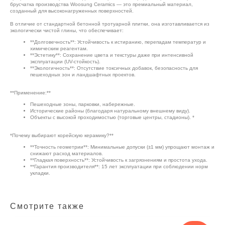
брусчатка производства Woosung Ceramics — это премиальный материал,
созданный для высоконагруженных поверхностей.
В отличие от стандартной бетонной тротуарной плитки, она изготавливается из
экологически чистой глины, что обеспечивает:
**Долговечность**: Устойчивость к истиранию, перепадам температур и
химическим реагентам.
**Эстетику**: Сохранение цвета и текстуры даже при интенсивной
эксплуатации (UV-стойкость).
**Экологичность**: Отсутствие токсичных добавок, безопасность для
пешеходных зон и ландшафтных проектов.
**Применение:**
Пешеходные зоны, парковки, набережные.
Исторические районы (благодаря натуральному внешнему виду).
Объекты с высокой проходимостью (торговые центры, стадионы). *
*Почему выбирают корейскую керамику?**
**Точность геометрии**: Минимальные допуски (±1 мм) упрощают монтаж и
снижают расход материалов.
**Гладкая поверхность**: Устойчивость к загрязнениям и простота ухода.
**Гарантия производителя**: 15 лет эксплуатации при соблюдении норм
укладки.
Смотрите также