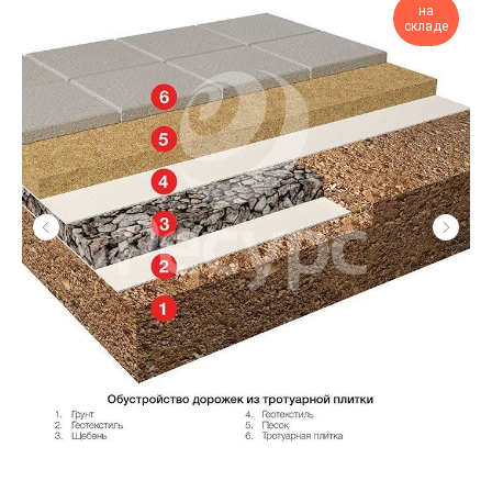
на
складе