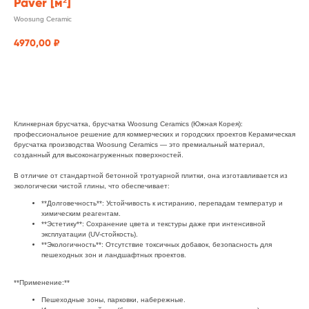
Paver [м²]
Woosung Ceramic
4970,00
₽
заказать
Клинкерная брусчатка, брусчатка Woosung Ceramics (Южная Корея):
профессиональное решение для коммерческих и городских проектов Керамическая
брусчатка производства Woosung Ceramics — это премиальный материал,
созданный для высоконагруженных поверхностей.
В отличие от стандартной бетонной тротуарной плитки, она изготавливается из
экологически чистой глины, что обеспечивает:
**Долговечность**: Устойчивость к истиранию, перепадам температур и
химическим реагентам.
**Эстетику**: Сохранение цвета и текстуры даже при интенсивной
эксплуатации (UV-стойкость).
**Экологичность**: Отсутствие токсичных добавок, безопасность для
пешеходных зон и ландшафтных проектов.
**Применение:**
Пешеходные зоны, парковки, набережные.