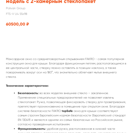
модель с 2-камерным стеклопакет
Polivan Group
FTS-V U4 55x98
60500,00
₽
заказать
Мансардное окно со среднеповоротным открыванием FAKRO - самая популярная
конструкция окна для крыши. Благодаря фрикционным петлям, располагающимся в
ее центральной части, створку можно оставлять в позиции наклона, а также
поворачивать вокруг оси на 180°, что значительно облегчает мытье внешнего
стекла.
Технические характеристики:
Безопасность:
во всех моделях внешнее стекло – закаленное.
Применение специальных предохранителей не позволяет извлечь
стеклопакет. Ручка, позволяющая фиксировать створку для проветривания,
препятствует проникновению в помещение при открытом окне. Благодаря
topSafe
системе безопасности FAKRO
окна для крыши соответствуют
самым строгим Европейским нормам безопасности (Европейский стандарт
EN 13049) и являются одними из самых безопасных на Российском рынке,
согласно проведённым испытаниям.
Функциональность:
удобная ручка, расположенная в нижней части