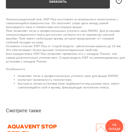
заказать
Теплоизоляционный пояс XWT Plus изготовлен из вспененного полиэтилена с
самоклеющейся поверхностью. Он заполняет узкую щель между рамой
мансардного окна и элементами конструкции крыши.
Пояс позволяет легко и профессионально утеплить окна FAKRO. Для установки
теплоизоляционного пояса достаточно натянуть его по периметру оконной
коробки. Пояс имеет небольшую кромку, которая предохраняет от слишком
глубокой посадки на раму.
Основное отличие XWT Plus от старой модели - увеличенная ширина до 22 мм.
Это обеспечивает более высокие теплоизоляционные свойства.
Конструкция пояса XWT Plus позволяет применять его с окладом Thermo, тем
самым дополнительно утепляя окно. Старая модель XWT не рекомендовалась для
установки с окладом Thermo.
Особенности
позволяет легко и профессионально утеплить окно для крыши FAKRO;
исключает возможность теплопотери;
быстрая и легкая установка (пояс подбирается под размер окна, имеет
самоклеящийся слой и кромку, фиксирующую положение пояса).
Смотрите также
на
складе