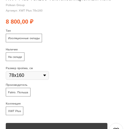
Polivan Group
Артикул:
XWT Plus 78х160
8 800,00
₽
Тип
Изоляционные оклады
Наличие
На складе
Размер проёма, см
Производитель
Fakro. Польша
Коллекция
XWT Plus