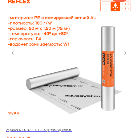
AQUAVENT STOP-REFLEX (1,5х50м) 75кв.м.
DEL