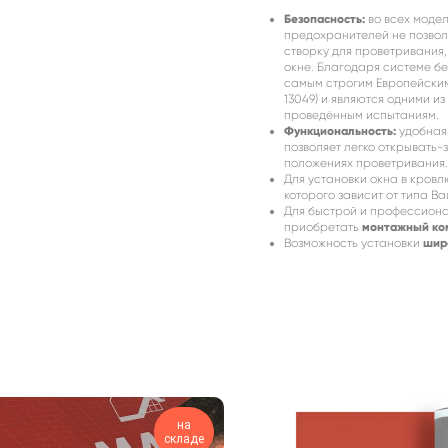
Безопасность:
во всех моде
предохранителей не позволя
створку для проветривания
окне. Благодаря системе б
самым строгим Европейским
13049) и являются одними и
проведённым испытаниям.
Функциональность:
удобная 
позволяет легко открывать-
положениях проветривания.
Для установки окна в кров
которого зависит от типа В
Для быстрой и профессиона
приобретать
монтажный ком
Возможность установки
шир
на
складе