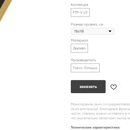
Коллекция
FTP-V U3
Размер проёма, см
Материал
Дерево
Производитель
Fakro. Польша
заказать
Мансардное окно со среднеповор
окна для крыши. Благодаря фрикц
части, створку можно оставлять в 
что значительно облегчает мытье 
Технические характеристики: