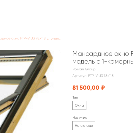
Мансардное окно FTP-V U3 78х118 улучшенная модель с 1-камерным стеклопакетом
Мансардное окно F
модель с 1-камерн
Polivan Group
Артикул:
FTP-V U3 78х118
81 500,00
₽
Тип
Окна
Наличие
На складе