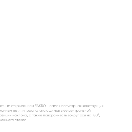
отным открыванием FAKRO - самая популярная конструкция
ионным петлям, располагающимся в ее центральной
позиции наклона, а также поворачивать вокруг оси на 180°,
внешнего стекла.