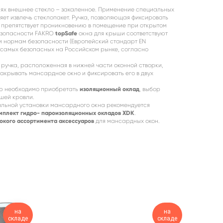
лях внешнее стекло – закаленное. Применение специальных
ет извлечь стеклопакет. Ручка, позволяющая фиксировать
, препятствует проникновению в помещение при открытом
езопасности FAKRO
topSafe
окна для крыши соответствуют
 нормам безопасности (Европейский стандарт EN
з самых безопасных на Российском рынке, согласно
ручка, расположенная в нижней части оконной створки,
закрывать мансардное окно и фиксировать его в двух
лю необходимо приобретать
изоляционный оклад
, выбор
ашей кровли.
льной установки мансардного окна рекомендуется
плект гидро- пароизоляционных окладов XDK
.
окого ассортимента аксессуаров
для мансардных окон.
на
на
складе
складе