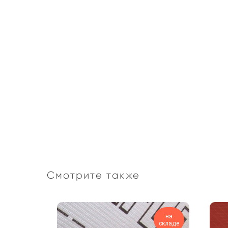
Смотрите также
на
на
складе
складе