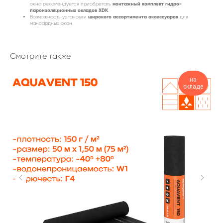
монтажный комплект гидро-
окна рекомендуется приобретать
пароизоляционных окладов XDK
.
широкого ассортимента аксессуаров
Возможность установки
для
мансардных окон.
Смотрите также
на
складе