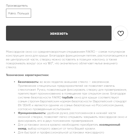
Производитель
Fakro. Польша
заказать
Мансардное окно со среднеповоротным открыванием FAKRO - самая популярная
конструкция окна для крыши. Благодаря фрикционным петлям, располагающимся в
ее центральной части, створку можно оставлять в позиции наклона, а также
поворачивать вокруг оси на 180°, что значительно облегчает мытье внешнего
стекла.
Технические характеристики:
Безопасность:
во всех моделях внешнее стекло – закаленное.
Применение специальных предохранителей не позволяет извлечь
стеклопакет. Ручка, позволяющая фиксировать створку для проветривания,
препятствует проникновению в помещение при открытом окне. Благодаря
topSafe
системе безопасности FAKRO
окна для крыши соответствуют
самым строгим Европейским нормам безопасности (Европейский стандарт
EN 13049) и являются одними из самых безопасных на Российском рынке,
согласно проведённым испытаниям.
Функциональность:
удобная ручка, расположенная в нижней части
оконной створки, позволяет легко открывать-закрывать мансардное окно и
фиксировать его в двух положениях проветривания.
изоляционный
Для установки окна в кровлю необходимо приобретать
оклад
, выбор которого зависит от типа Вашей кровли.
Для быстрой и профессиональной установки мансардного