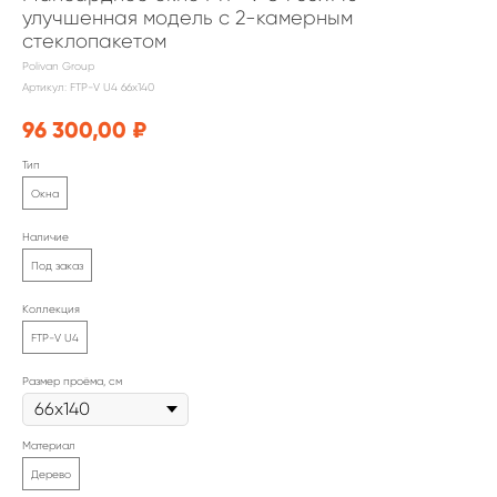
улучшенная модель с 2-камерным
стеклопакетом
Polivan Group
Артикул:
FTP-V U4 66х140
96 300,00
₽
Тип
Окна
Наличие
Под заказ
Коллекция
FTP-V U4
Размер проёма, см
Материал
Дерево