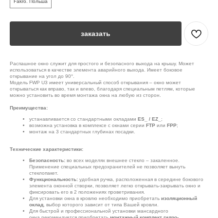
Fakro. Польша
заказать
Распашное окно служит для простого и безопасного выхода на крышу. Может
использоваться в качестве элемента аварийного выхода. Имеет боковое
открывание на угол до 90°.
Модель FWP U3 имеет универсальный способ открывания – окно может
открываться как вправо, так и влево, благодаря специальным петлям, которые
можно установить во время монтажа окна на любую из сторон.
Преимущества:
устанавливается со стандартными окладами
ES_
/ EZ_
;
возможна установка в комплексе с окнами серии
FTP
или
FPP
;
монтаж на 3 стандартных глубинах посадки.
Технические характеристики:
Безопасность:
во всех моделях внешнее стекло – закаленное.
Применение специальных предохранителей не позволяет вынуть
стеклопакет.
Функциональность:
удобная ручка, расположенная в середине бокового
элемента оконной створки, позволяет легко открывать-закрывать окно и
фиксировать его в 2 положениях проветривания.
Для установки окна в кровлю необходимо приобретать
изоляционный
оклад
, выбор которого зависит от типа Вашей кровли.
Для быстрой и профессиональной установки мансардного
окна рекомендуется приобретать
монтажный комплект гидро-