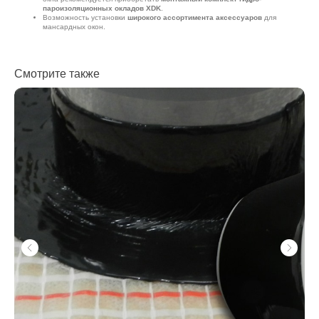
пароизоляционных окладов XDK
.
Возможность установки
широкого ассортимента аксессуаров
для
мансардных окон.
Смотрите также