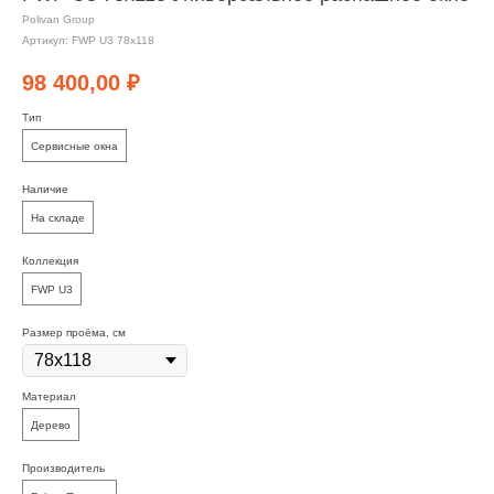
Polivan Group
Артикул:
FWP U3 78х118
98 400,00
₽
Тип
Сервисные окна
Наличие
На складе
Коллекция
FWP U3
Размер проёма, см
Материал
Дерево
Производитель