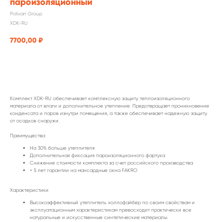
пароизоляционный
Polivan Group
XDK-RU
7700,00
₽
заказать
Комплект XDK-RU обеспечивает комплексную защиту теплоизоляционного
материала от влаги и дополнительное утепление. Предотвращает проникновение
конденсата и паров изнутри помещения, а также обеспечивает надежную защиту
от осадков снаружи.
Преимущества
На 30% больше утеплителя
Дополнительная фиксация пароизоляционного фартука
Снижение стоимости комплекта за счет российского производства.
+ 5 лет гарантии на мансардные окна FAKRO
Характеристики
Высокоэффективный утеплитель холлофайбер по своим свойствам и
эксплуатационным характеристикам превосходит практически все
натуральные и искусственные синтетические материалы.