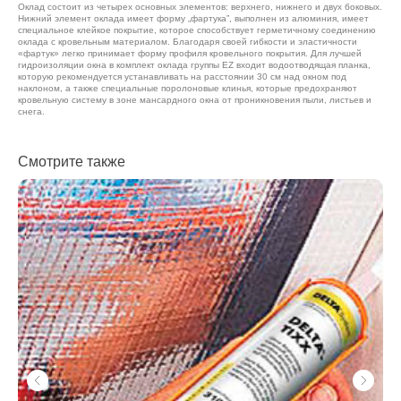
Оклад состоит из четырех основных элементов: верхнего, нижнего и двух боковых.
Нижний элемент оклада имеет форму „фартука”, выполнен из алюминия, имеет
специальное клейкое покрытие, которое способствует герметичному соединению
оклада с кровельным материалом. Благодаря своей гибкости и эластичности
«фартук» легко принимает форму профиля кровельного покрытия. Для лучшей
гидроизоляции окна в комплект оклада группы EZ входит водоотводящая планка,
которую рекомендуется устанавливать на расстоянии 30 см над окном под
наклоном, а также специальные поролоновые клинья, которые предохраняют
кровельную систему в зоне мансардного окна от проникновения пыли, листьев и
снега.
Смотрите также