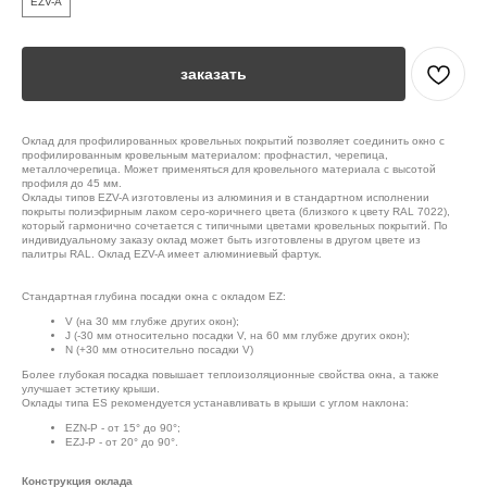
EZV-A
заказать
Оклад для профилированных кровельных покрытий позволяет соединить окно с
профилированным кровельным материалом: профнастил, черепица,
металлочерепица. Может применяться для кровельного материала с высотой
профиля до 45 мм.
Оклады типов EZV-A изготовлены из алюминия и в стандартном исполнении
покрыты полиэфирным лаком серо-коричнего цвета (близкого к цвету RAL 7022),
который гармонично сочетается с типичными цветами кровельных покрытий. По
индивидуальному заказу оклад может быть изготовлены в другом цвете из
палитры RAL. Оклад EZV-A имеет алюминиевый фартук.
Стандартная глубина посадки окна с окладом EZ:
V (на 30 мм глубже других окон);
J (-30 мм относительно посадки V, на 60 мм глубже других окон);
N (+30 мм относительно посадки V)
Более глубокая посадка повышает теплоизоляционные свойства окна, а также
улучшает эстетику крыши.
Оклады типа ES рекомендуется устанавливать в крыши с углом наклона:
EZN-P - от 15° до 90°;
EZJ-P - от 20° до 90°.
Конструкция оклада