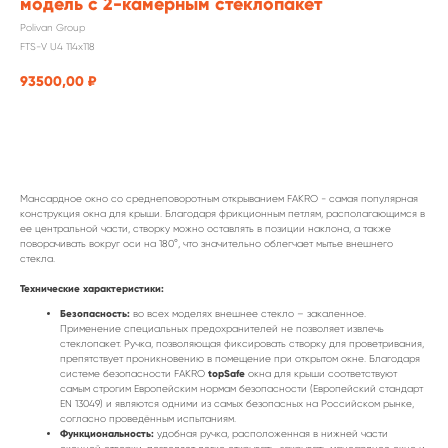
модель с 2-камерным стеклопакет
Polivan Group
FTS-V U4 114x118
93500,00
₽
заказать
Мансардное окно со среднеповоротным открыванием FAKRO - самая популярная
конструкция окна для крыши. Благодаря фрикционным петлям, располагающимся в
ее центральной части, створку можно оставлять в позиции наклона, а также
поворачивать вокруг оси на 180°, что значительно облегчает мытье внешнего
стекла.
Технические характеристики:
Безопасность:
во всех моделях внешнее стекло – закаленное.
Применение специальных предохранителей не позволяет извлечь
стеклопакет. Ручка, позволяющая фиксировать створку для проветривания,
препятствует проникновению в помещение при открытом окне. Благодаря
topSafe
системе безопасности FAKRO
окна для крыши соответствуют
самым строгим Европейским нормам безопасности (Европейский стандарт
EN 13049) и являются одними из самых безопасных на Российском рынке,
согласно проведённым испытаниям.
Функциональность:
удобная ручка, расположенная в нижней части