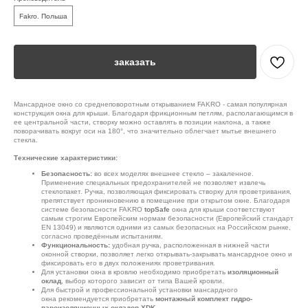
Fakro. Польша
заказать
Мансардное окно со среднеповоротным открыванием FAKRO - самая популярная
конструкция окна для крыши. Благодаря фрикционным петлям, располагающимся в
ее центральной части, створку можно оставлять в позиции наклона, а также
поворачивать вокруг оси на 180°, что значительно облегчает мытье внешнего
стекла.
Технические характеристики:
Безопасность:
во всех моделях внешнее стекло – закаленное.
Применение специальных предохранителей не позволяет извлечь
стеклопакет. Ручка, позволяющая фиксировать створку для проветривания,
препятствует проникновению в помещение при открытом окне. Благодаря
системе безопасности FAKRO
topSafe
окна для крыши соответствуют
самым строгим Европейским нормам безопасности (Европейский стандарт
EN 13049) и являются одними из самых безопасных на Российском рынке,
согласно проведённым испытаниям.
Функциональность:
удобная ручка, расположенная в нижней части
оконной створки, позволяет легко открывать-закрывать мансардное окно и
фиксировать его в двух положениях проветривания.
Для установки окна в кровлю необходимо приобретать
изоляционный
оклад
, выбор которого зависит от типа Вашей кровли.
Для быстрой и профессиональной установки мансардного
окна рекомендуется приобретать
монтажный комплект гидро-
пароизоляционных окладов XDK
.