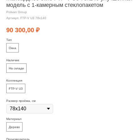
модель с 1-камерным стеклопакетом
Polivan Group
Артикул:
FTP-V U3 78х140
90 300,00
₽
Тип
Окна
Наличие
На складе
Коллекция
FTP-V U3
Размер проёма, см
Материал
Дерево
Производитель