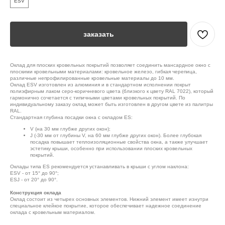
ESV
заказать
Оклад для плоских кровельных покрытий позволяет соединить мансардное окно с
плоскими кровельными материалами: кровельное железо, гибкая черепица,
различные непрофилированные кровельные материалы до 10 мм.
Оклад ESV изготовлен из алюминия и в стандартном исполнении покрыт
полиэфирным лаком серо-коричневого цвета (близкого к цвету RAL 7022), который
гармонично сочетается с типичными цветами кровельных покрытий. По
индивидуальному заказу оклад может быть изготовлен в другом цвете из палитры
RAL.
Стандартная глубина посадки окна с окладом ES:
V (на 30 мм глубже других окон);
J (-30 мм от глубины V, на 60 мм глубже других окон). Более глубокая
посадка повышает теплоизоляционные свойства окна, а также улучшает
эстетику крыши, особенно при использовании плоских кровельных
покрытий.
Оклады типа ES рекомендуется устанавливать в крыши с углом наклона:
ESV - от 15° до 90°;
ESJ - от 20° до 90°.
Конструкция оклада
Оклад состоит из четырех основных элементов. Нижний элемент имеет изнутри
специальное клейкое покрытие, которое обеспечивает надежное соединение
оклада с кровельным материалом.